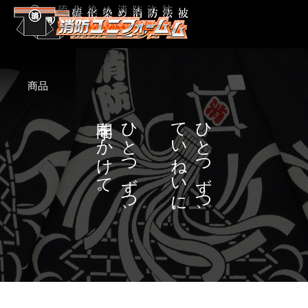
商品
を
ひ
て
ひ
か
と
い
と
け
つ
ね
つ
て
ず
い
ず
。
つ
に
つ
、
。
、